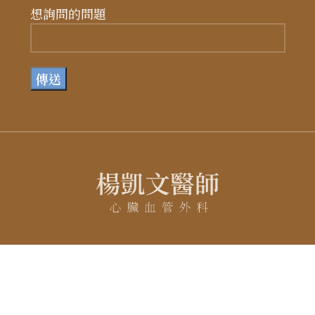
想詢問的問題
首頁
醫師介紹
瓣膜修補置換手術
冠狀動脈繞道手術
主動脈支架及主動脈置換手術
周邊血管微創手術
醫療知識
案例分享
聯絡資訊