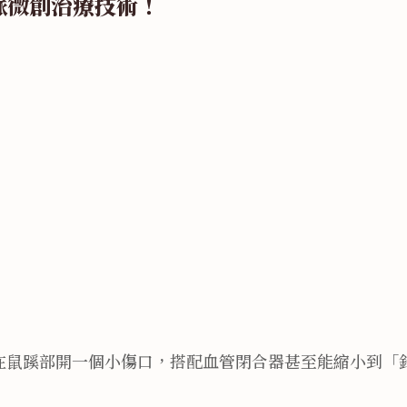
脈微創治療技術！
在鼠蹊部開一個小傷口，搭配血管閉合器甚至能縮小到「