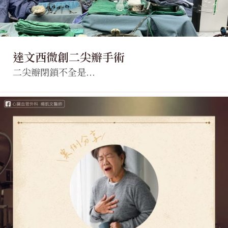
達文西微創二尖瓣手術
二尖瓣閉鎖不全是...